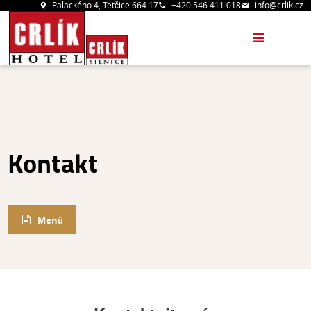
Palackého 4, Tetčice 664 17
+420 546 411 018
info@crlik.cz
Kontakt
Menü